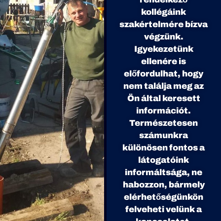
kollégáink
szakértelmére bízva
végzünk.
Igyekezetünk
ellenére is
előfordulhat, hogy
nem találja meg az
Ön által keresett
információt.
Természetesen
számunkra
különösen fontos a
látogatóink
informáltsága, ne
habozzon, bármely
elérhetőségünkön
felveheti velünk a